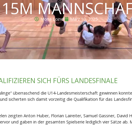
15M MANNSCHAF
Mona Loindl
März 10, 2025
LIFIZIEREN SICH FÜRS LANDESFINALE
Neulinge“ überraschend die U14-Landesmeisterschaft gewinnen konnte,
d sicherten sich damit vorzeitig die Qualifikation für das Landesfi
elen zeigten Anton Huber, Florian Laireiter, Samuel Gassner, David H
ervor und gaben in der gesamten Spielserie lediglich vier Sätze ab.