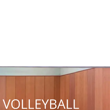
alking
Schach
Kinder + Jugend
Verein
VOLLEYBALL U