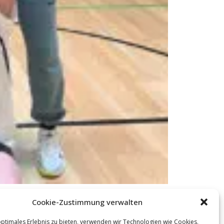
NÄCHSTER
Cookie-Zustimmung verwalten
Volleyballsaison steuert auf ihren Höhepunkt zu
optimales Erlebnis zu bieten, verwenden wir Technologien wie Cookies,