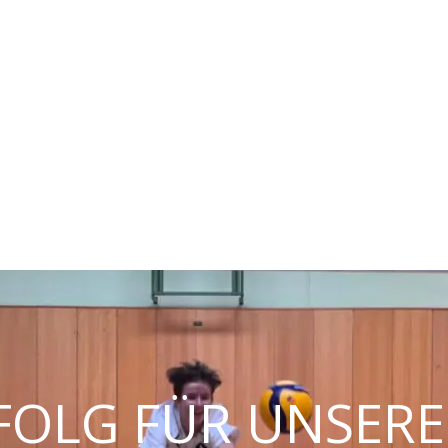
Radsport
Volleyball
Wintersport
Gymnastik
Nordic W
OLG FÜR UNSERE 