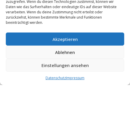
zuzugreifen. Wenn du diesen Technologien zustimmst, können wir
Daten wie das Surfverhalten oder eindeutige IDs auf dieser Website
verarbeiten. Wenn du deine Zustimmung nicht erteilst oder
zurückziehst, können bestimmte Merkmale und Funktionen
beeinträchtigt werden.
Akzeptieren
Ablehnen
Einstellungen ansehen
Datenschutz
Impressum
Die Hallensaison 2024/25 ist zu Ende – und was für ein Abschluss
das war! Die letzten Turniere der Saison waren geprägt von
Spannung, Emotionen und sportlichen Höchstleistungen
Landesfinale U15 – Doppelter Meistertitel! Am 27. April reisten
unsere U15-Teams – weiblich und männlich – zum Landesfinale
nach Oberndorf. In intensiven und hochklassigen Spielen zeigten
beide Mannschaften vollen […]