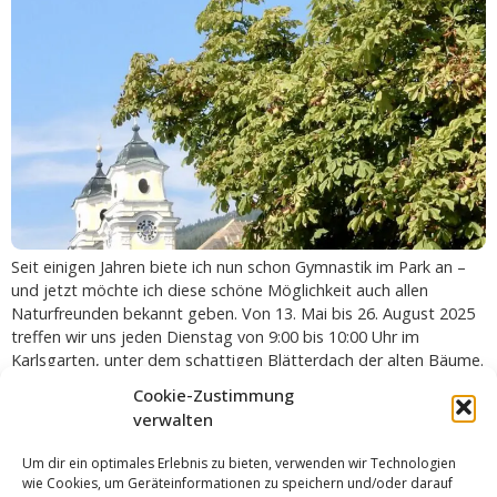
Seit einigen Jahren biete ich nun schon Gymnastik im Park an –
und jetzt möchte ich diese schöne Möglichkeit auch allen
Naturfreunden bekannt geben. Von 13. Mai bis 26. August 2025
treffen wir uns jeden Dienstag von 9:00 bis 10:00 Uhr im
Karlsgarten, unter dem schattigen Blätterdach der alten Bäume.
Bewegung an der frischen Luft […]
Cookie-Zustimmung
ERFOLGREICHES SAISONENDE DER
verwalten
SEKTION VOLLEYBALL
Um dir ein optimales Erlebnis zu bieten, verwenden wir Technologien
wie Cookies, um Geräteinformationen zu speichern und/oder darauf