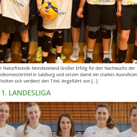
er Naturfreunde Mondseeland Großer Erfolg für den Nachwuchs der 
andesmeistertitel in Salzburg und setzen damit ein starkes Ausrufez
olten sich verdient den Titel. Angeführt von […]
1. LANDESLIGA