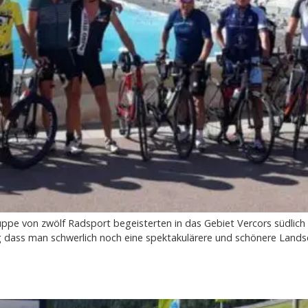
pe von zwölf Radsport begeisterten in das Gebiet Vercors südlich 
nig dass man schwerlich noch eine spektakulärere und schönere Lands