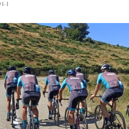
e […]