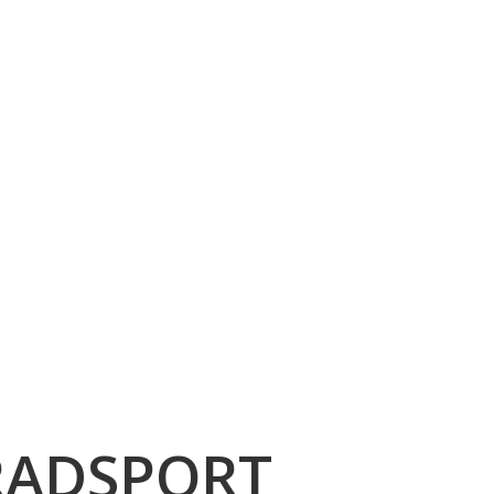
Radsport
Volleyball
Wintersport
Gymnastik
Nordic W
RADSPORT