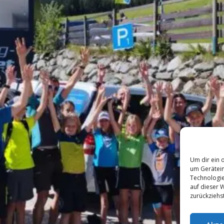
Um dir ein 
um Gerätein
Technologie
auf dieser 
zurückziehs