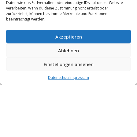
Daten wie das Surfverhalten oder eindeutige IDs auf dieser Website
verarbeiten. Wenn du deine Zustimmung nicht erteilst oder
zurückziehst, können bestimmte Merkmale und Funktionen
beeinträchtigt werden.
Text: Josef Eder
Fotos: Christian Spielberger
Akzeptieren
VORIGER
NÄCHSTER
WINTERSPORTMARKT 7. + 8. OKTOBER 2023
KINDER SCHIKURS 17. – 19. FEBRUAR 2024
Ablehnen
Einstellungen ansehen
SPONSOREN & PARTNER
Datenschutz
Impressum
WIR DANKEN UNSEREN UNTERSTÜTZERN!
© 2023 Naturfreunde Raiffeisen Mondseeland