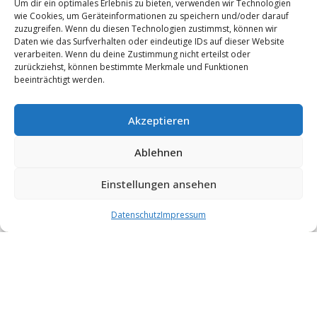
Um dir ein optimales Erlebnis zu bieten, verwenden wir Technologien
SOMMER
wie Cookies, um Geräteinformationen zu speichern und/oder darauf
zuzugreifen. Wenn du diesen Technologien zustimmst, können wir
Daten wie das Surfverhalten oder eindeutige IDs auf dieser Website
verarbeiten. Wenn du deine Zustimmung nicht erteilst oder
zurückziehst, können bestimmte Merkmale und Funktionen
beeinträchtigt werden.
Akzeptieren
Ablehnen
Einstellungen ansehen
Datenschutz
Impressum
Gemeinsam bewegen in der Natur Von Mai bis Ende August
treffen wir uns jeden Mittwoch um 8:00 Uhr zum gemeinsamen
Nordic Walking. Zusätzlich gibt es samstags um 14:00 Uhr eine
weitere Walking-Runde – ausgenommen im Juli und August, da