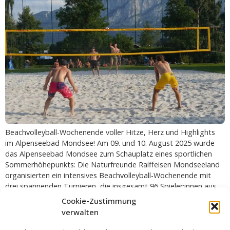
Beachvolleyball-Wochenende voller Hitze, Herz und Highlights
im Alpenseebad Mondsee! Am 09. und 10. August 2025 wurde
das Alpenseebad Mondsee zum Schauplatz eines sportlichen
Sommerhöhepunkts: Die Naturfreunde Raiffeisen Mondseeland
organisierten ein intensives Beachvolleyball-Wochenende mit
drei spannenden Turnieren, die insgesamt 96 Spieler:innen aus
der Region und darüber hinaus lockten. Den Auftakt machte am
Cookie-Zustimmung
Samstag der 1. Quattro Mixed […]
verwalten
NORDIC WALKING IM FRÜHLING &